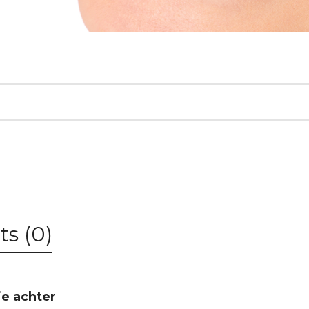
s (0)
ie achter