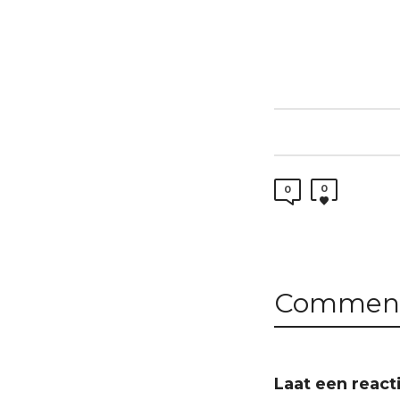
0
0
Comment
Laat een react