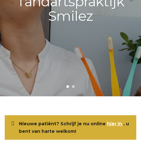
Tandartspraktijk
Smilez
Nieuwe patiënt? Schrijf je nu online
hier in
, u
bent van harte welkom!