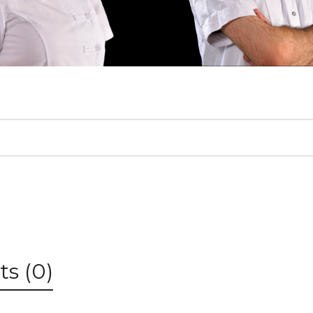
s (0)