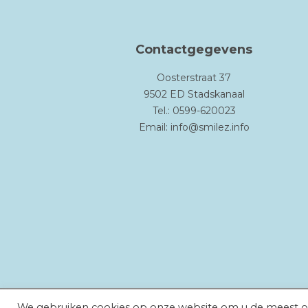
Contactgegevens
Oosterstraat 37
9502 ED Stadskanaal
Tel.: 0599-620023
Email:
info@smilez.info
We gebruiken cookies op onze website om u de meest op