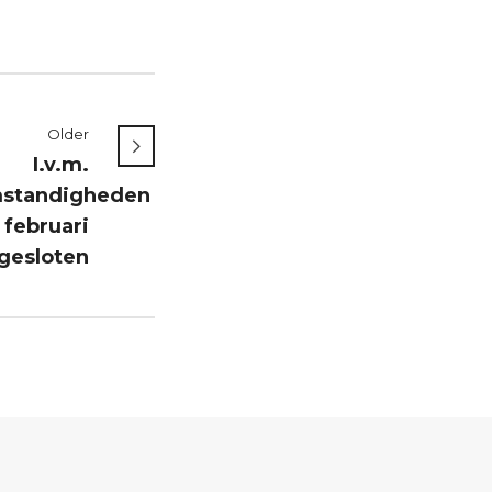
Older
I.v.m.
standigheden
 februari
gesloten