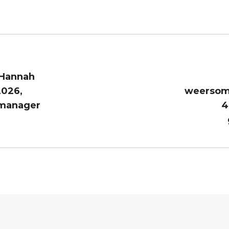
 Hannah
2026,
weersom
kmanager
4