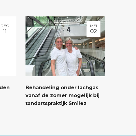
DEC
MEI
11
02
jden
Behandeling onder lachgas
vanaf de zomer mogelijk bij
tandartspraktijk Smilez