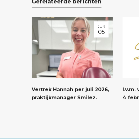
Gerelateerde berichten
JUN
05
Vertrek Hannah per juli 2026,
I.v.m
praktijkmanager Smilez.
4 febr