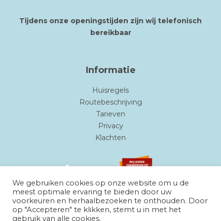
Tijdens onze openingstijden zijn wij telefonisch
bereikbaar
Informatie
Huisregels
Routebeschrijving
Tarieven
Privacy
Klachten
We gebruiken cookies op onze website om u de
meest optimale ervaring te bieden door uw
voorkeuren en herhaalbezoeken te onthouden. Door
op "Accepteren" te klikken, stemt u in met het
gebruik van alle cookies.